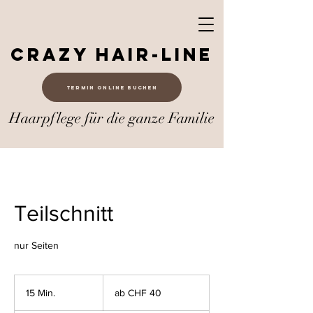
Crazy Hair-Line
Termin online buchen
Haarpflege für die ganze Familie
Teilschnitt
nur Seiten
ab
CHF
15 Min.
1
ab CHF 40
40
5