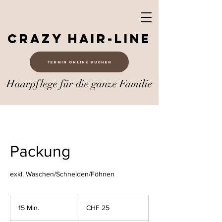
Crazy Hair-Line
Termin online buchen
Haarpflege für die ganze Familie
Packung
exkl. Waschen/Schneiden/Föhnen
25
Schweizer
15 Min.
1
CHF 25
Franken
5