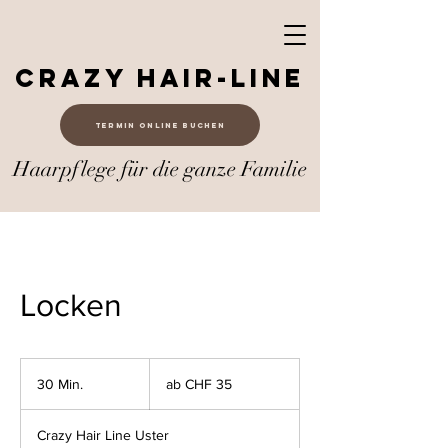
Crazy Hair-Line
Termin online buchen
Haarpflege für die ganze Familie
Locken
ab
CHF
30 Min.
3
ab CHF 35
35
0
M
Crazy Hair Line Uster
i