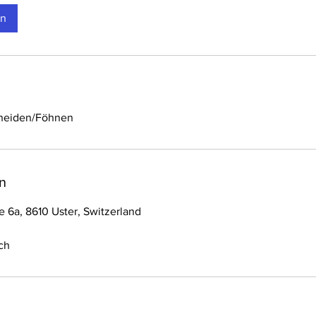
en
neiden/Föhnen
n
 6a, 8610 Uster, Switzerland
ch