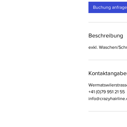
d
Buchung anfrag
Beschreibung
exkl. Waschen/Sch
Kontaktangabe
Wermatswilerstrasse
+41 (0)79 951 21 55
info@crazyhairline.