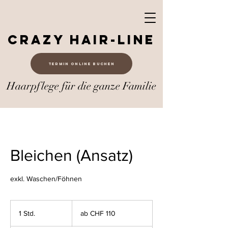
Crazy Hair-Line
Termin online buchen
Haarpflege für die ganze Familie
Bleichen (Ansatz)
exkl. Waschen/Föhnen
ab
CHF
1 Std.
1
ab CHF 110
110
S