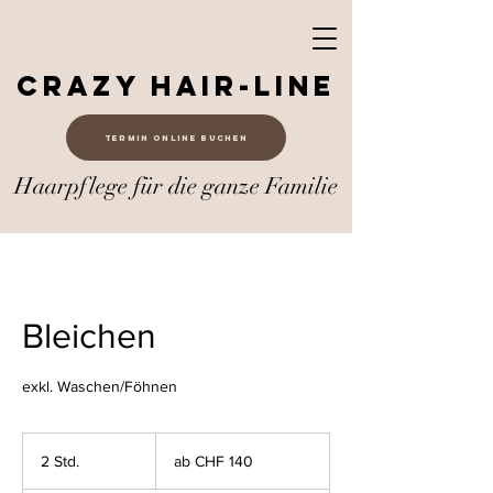
Crazy Hair-Line
Termin online buchen
Haarpflege für die ganze Familie
Bleichen
exkl. Waschen/Föhnen
ab
CHF
2 Std.
2
ab CHF 140
140
S