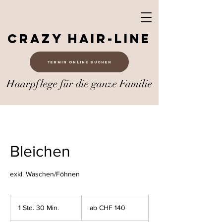
Crazy Hair-Line
Termin online buchen
Haarpflege für die ganze Familie
Bleichen
exkl. Waschen/Föhnen
ab
CHF
1 Std. 30 Min.
1
ab CHF 140
140
S